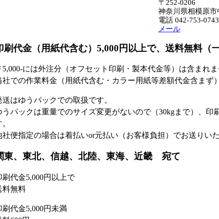
〒252-0206
神奈川県相模原市中央
電話 042-753-0743
メール
印刷代金（用紙代含む）5,000円以上で、送料無料（
￥5,000-には外注分（オフセット印刷・製本代金等）は含まれ
当社での作業料金（用紙代含む・カラー用紙等差額代金含まず
発送はゆうパックでの取扱です。
ゆうパックは重量でのサイズ変更がないので（30kgまで）、印
す。
他社便指定の場合は着払いor元払い（お客様負担）でお送りい
関東、東北、信越、北陸、東海、近畿 宛て
印刷代金5,000円以上で
送料無料
印刷代金5,000円未満