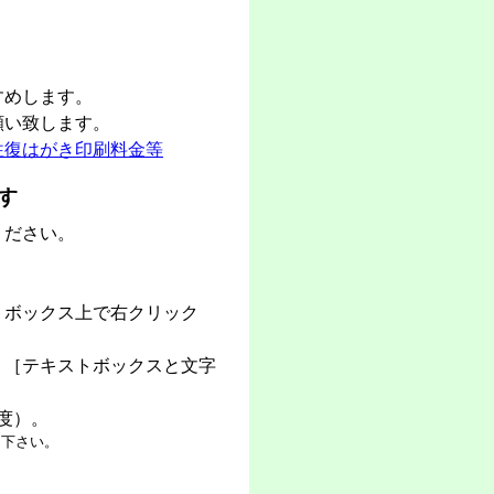
。
すめします。
願い致します。
往復はがき印刷料金等
す
ください。
トボックス上で右クリック
［テキストボックスと文字
度）。
て下さい。