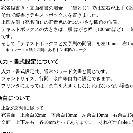
宛名縦書き・文面横書の場合、［袋とじ］では左右が上手く
それで縦書きテキストボックスを置きました。
上図左側（宛名面）の群青色の8つの小さな四角の位置。
テキストボックスの大きさは、横 はがき幅（100mmほど） 
です。
そして「テキストボックスと文字列の間隔］を左10mm 右15
余白マーク＝紙面四隅にあるトンボ状のマーク
入力・書式設定について
入力・書式設定共、通常のワード文書と同じです。
フォントサイズ、行間、余白等自由に設定できます。
プリンタによっては、余白を大きくしなければならない場合
余白について
上記の説明に従って
宛名面 上余白32mm 下余白10mm 左余白10mm 右余白15
文面 上下左右 各10mmとってあります。 それぞれ自由