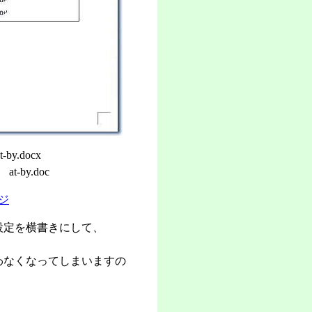
-by.docx
at-by.doc
ジ
設定を横書きにして、
わなくなってしまいますの