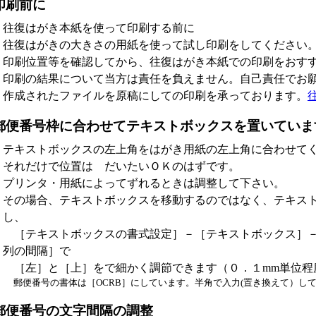
印刷前に
往復はがき本紙を使って印刷する前に
往復はがきの大きさの用紙を使って試し印刷をしてください
印刷位置等を確認してから、往復はがき本紙での印刷をおす
印刷の結果について当方は責任を負えません。自己責任でお
作成されたファイルを原稿にしての印刷を承っております。
郵便番号枠に合わせてテキストボックスを置いていま
テキストボックスの左上角をはがき用紙の左上角に合わせて
それだけで位置は だいたいＯＫのはずです。
プリンタ・用紙によってずれるときは調整して下さい。
その場合、テキストボックスを移動するのではなく、テキス
し、
［テキストボックスの書式設定］－［テキストボックス］－
列の間隔］で
［左］と［上］をで細かく調節できます（０．１mm単位程
郵便番号の書体は［OCRB］にしています。半角で入力(置き換えて）し
郵便番号の文字間隔の調整