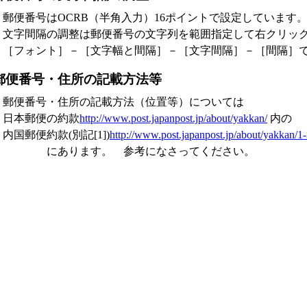
郵便番号はOCRB（半角入力）16ポイントで設定しています
文字間隔の調整は郵便番号の文字列を範囲指定して右クリッ
［フォント］－［文字幅と間隔］－［文字間隔］－［間隔］
郵便番号・住所の記載方法等
郵便番号・住所の記載方法（位置等）については
日本郵便の約款
http://www.post.japanpost.jp/about/yakkan/
内の
内国郵便約款(別記[1])
http://www.post.japanpost.jp/about/yakkan/1-
にあります。 参考になさってください。