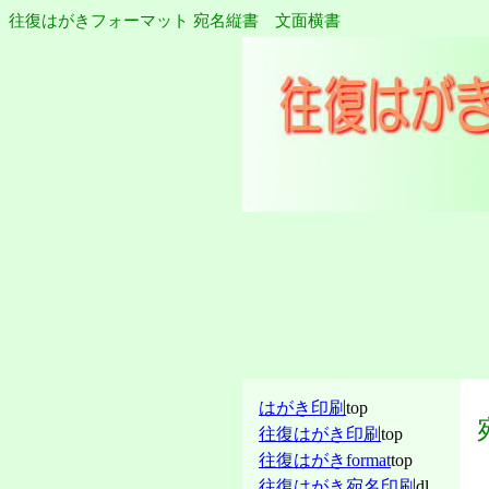
往復はがきフォーマット 宛名縦書 文面横書
はがき印刷
top
往復はがき印刷
top
往復はがきformat
top
往復はがき宛名印刷
dl