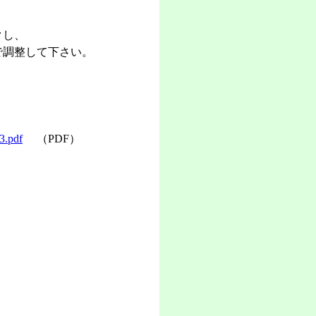
。
クし、
で調整して下さい。
3.pdf
（PDF）