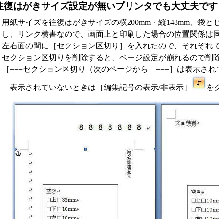
往復はがきサイズ設定が無いプリンタでも大丈夫です
用紙サイズを往復はがきサイズの横200mm・縦148mm、袋
し、リンク横書なので、画面上と印刷した場合の位置関係は
左右面の間に［セクション区切り］を入れたので、それぞれ
セクション区切りを削除すると、ページ設定が崩れるので削
［===セクション区切り（次のページから ===］は表示さ
表示されていないときは［編集記号の表示/非表示］
を