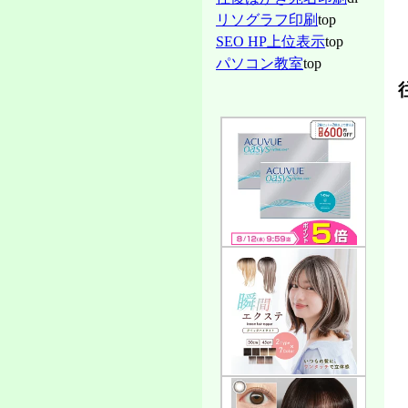
リソグラフ印刷
top
SEO HP上位表示
top
パソコン教室
top